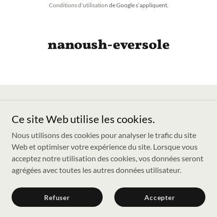
Conditions d'utilisation
de Google s’appliquent.
nanoush-eversole
Ce site Web utilise les cookies.
Copyright © 2026 NANOUSH SA - Tous droits réservés.
Nous utilisons des cookies pour analyser le trafic du site
Web et optimiser votre expérience du site. Lorsque vous
Optimisé par
acceptez notre utilisation des cookies, vos données seront
agrégées avec toutes les autres données utilisateur.
Politique de confidentialité
Refuser
Accepter